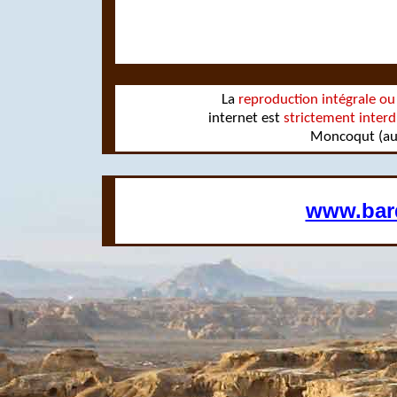
La
reproduction intégrale ou 
internet est
strictement interd
Moncoqut (aute
www.bard