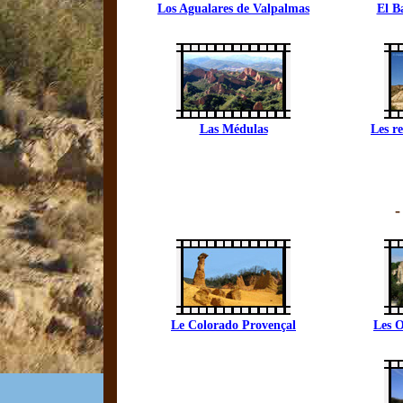
Los Agualares de Valpalmas
El B
Las Médulas
Les re
-
Le Colorado Provençal
Les O