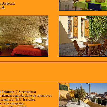
c Barbecue.
uit.
l Palomar
(7-8 personnes)
otalement équipée. Salle de séjour avec
 satellite et TNT française.
de bains complètes.