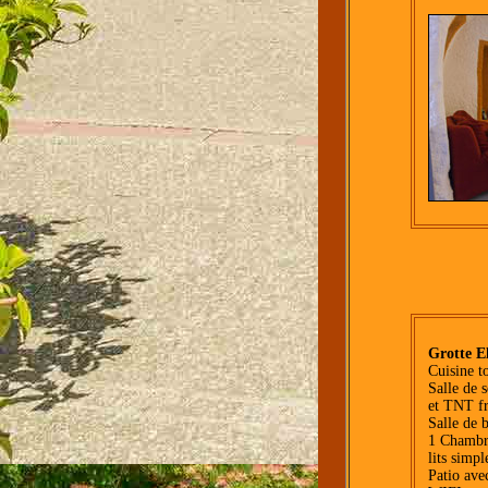
Grotte E
Cuisine t
Salle de s
et TNT fr
Salle de 
1 Chambre
lits simpl
Patio ave