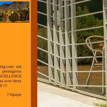
king.com ont
estigieux
XCELLENCE
as avec deux
0 !!!
 l’équipe