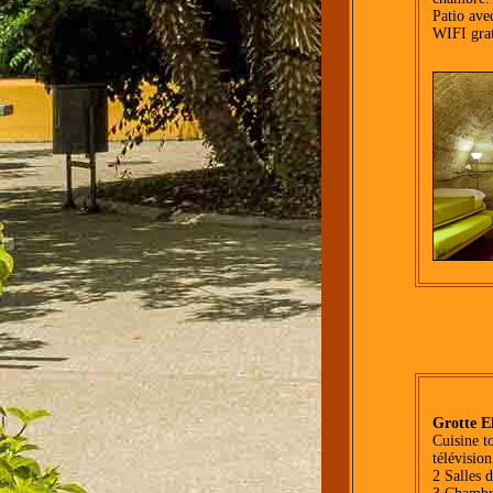
Patio ave
WIFI grat
Grotte E
Cuisine t
télévision
2 Salles 