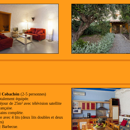
l Cobachón
(2-5 personnes)
otalement équipée.
éjour de 25m² avec télévision satellite
ançaise.
bains complète.
 avec 4 lits (deux lits doubles et deux
es)
c Barbecue.