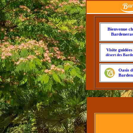
Bienvenue ch
Bardenera
Visite guidées
désert des Bard
Oasis d
Barden