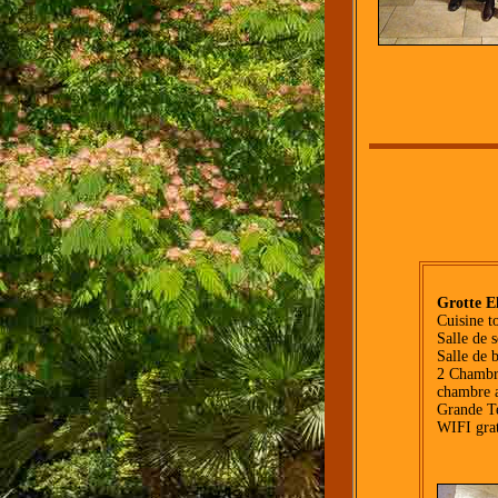
Grotte E
Cuisine t
Salle de s
Salle de 
2 Chambr
chambre a
Grande Te
WIFI grat