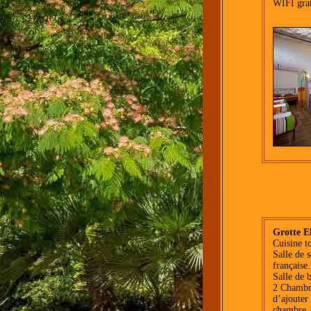
WIFI grat
Grotte E
Cuisine t
Salle de s
française.
Salle de 
2 Chambre
d’ajouter
chambre.