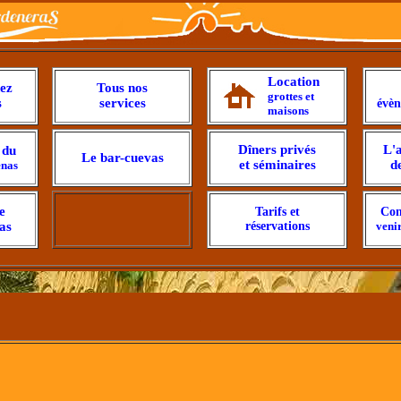
Location
ez
Tous nos
grottes et
s
services
évèn
maisons
Dîners privés
L'a
 du
Le bar-cuevas
et séminaires
d
enas
e
Tarifs et
Con
as
réservations
veni
.