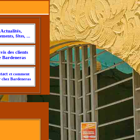
Actualités,
ements, fêtes, ...
vis des clients
e Bardeneras
tact
et comment
r chez Bardeneras