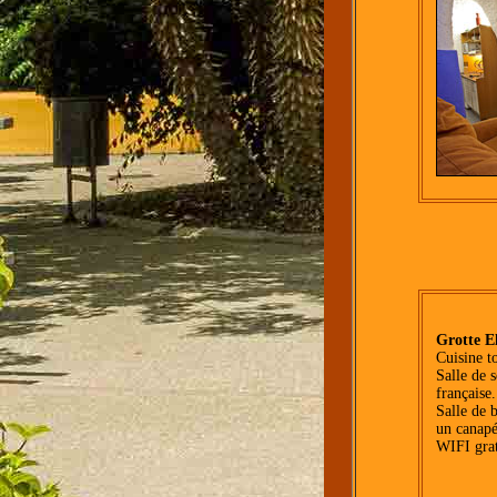
Grotte E
Cuisine t
Salle de s
française.
Salle de 
un canapé
WIFI grat