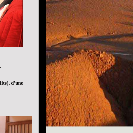
.
its), d’une