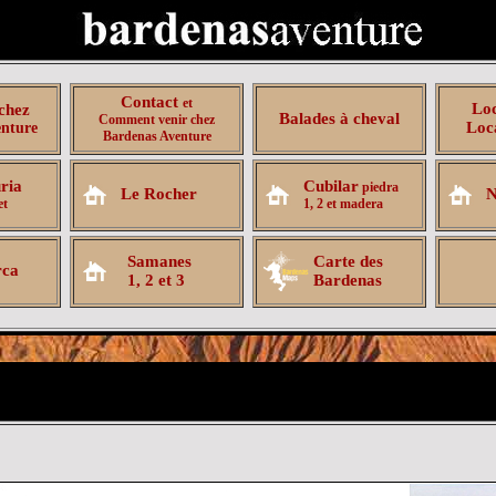
Contact
et
Loc
chez
Balades à cheval
Comment venir chez
Loca
nture
Bardenas Aventure
ria
Cubilar
piedra
Le Rocher
N
et
1, 2 et madera
Samanes
Carte des
rca
1, 2 et 3
Bardenas
.