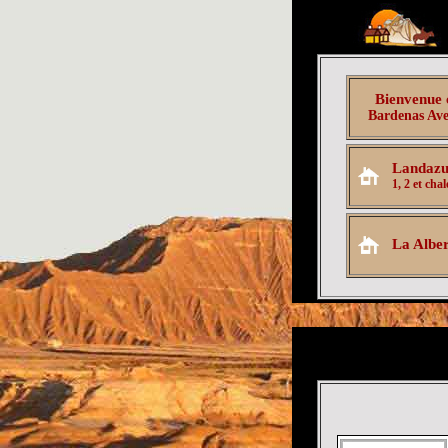
Bienvenue 
Bardenas Ave
Landazu
1, 2 et chal
La Albe