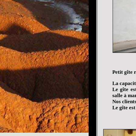
Petit gîte 
La capacit
Le gîte es
salle à ma
Nos client
Le gîte es