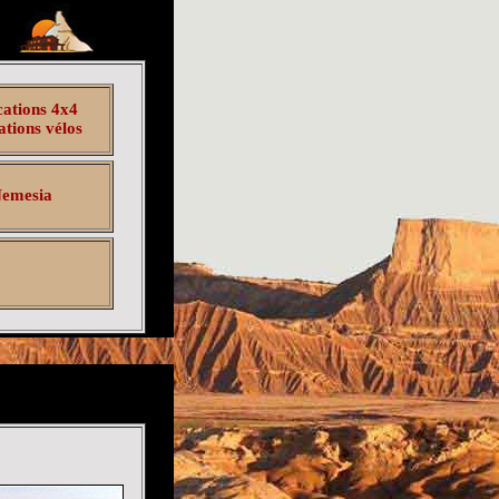
ations 4x4
tions vélos
emesia