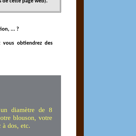
s de cette page web).
on, ... ?
t vous obtiendrez des
’un diamètre de 8
otre blouson, votre
 à dos, etc.