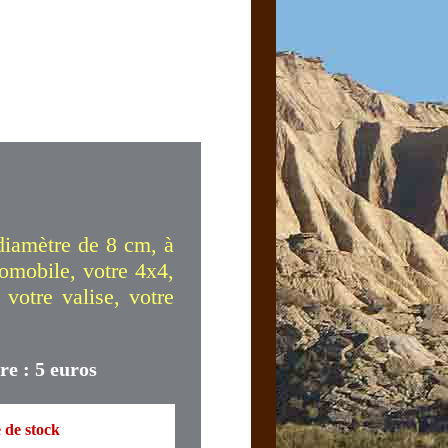
diamètre de 8 cm, à
tomobile, votre 4x4,
 votre valise, votre
re : 5 euros
 de stock