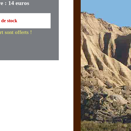
e : 14 euros
de stock
t sont offerts !