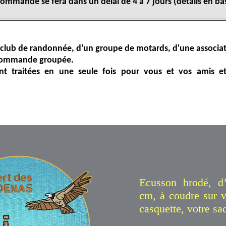
commande se fera dans un délai de 4 à 7 jours (détails en ba
 club de randonnée, d'un groupe de motards, d'une associati
 commande groupée.
 traitées en une seule fois pour vous et vos amis e
Ecusson brodé, d
cm, à coudre sur v
casquette, votre sac